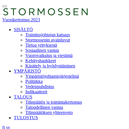
Skip
Toggle
to
Menu
content
Vuosikertomus 2023
SISÄLTÖ
Toimitusjohtajan katsaus
Stormossenin avainluvut
Tietoa yrityksestä
Sosiaalinen vastuu
Vuorovaikutus ja viestintä
Kehityshankkeet
Käsittely ja hyödyntäminen
YMPÄRISTÖ
Ympäristöjohtamisjärjestelmä
Politiikka
Vedenpuhdistus
Indikaattorit
TALOUS
Tilinpäätös ja toimintakertomus
Taloudellinen vastuu
Tilinpäätöksen yhteenveto
TULOSTUS
fi
sv