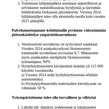
Toiminnan hiilijalanjälkeä seurataan säännöllisesti ja
selvitämme mahdollisuuksia hyödyntää ja kierrättää
hiilidioksidia biokaasun jalostuksesta. Vuonna 2024
hiilijalanjäljen tulee olla alemmalla tasolla kuin vuoden
2021 jalanjälki.
Palvelumuotojamme kehittämällä pyrimme vähentämään
jätteenkäsittelyn ympäristökuormitusta
Stormossenin tavoitteena on tyytyväiset asiakkaat.
Vuoden 2024 asiakaskyselyssä Stormossenin
toiminnalle tavoitellaan arvosanaa 8,7. Mittaamme
myös asiakkaiden mielipiteitä Stormossenista
työnantajana, NPS.
Hyötykäyttöasemien kävijämäärä lisätään yli 115 000
käyntiin vuositasolla.
a) Vuonna 2024 neljä hyötykäyttöasemaa tehdään
autonomisiksi.
b) Hyötykäyttöasemilla materiaalien kierrätysaste on
vähintään 58 %.
Työympäristömme tulee olla turvallinen ja viihtyisä
Läheltä piti -tilanteet, poikkeamat ja reklamaatiot