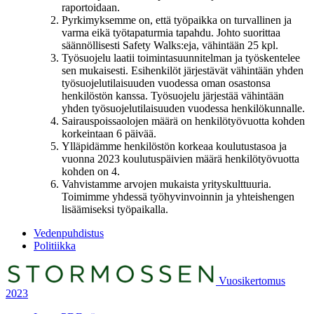
raportoidaan.
Pyrkimyksemme on, että työpaikka on turvallinen ja
varma eikä työtapaturmia tapahdu. Johto suorittaa
säännöllisesti Safety Walks:eja, vähintään 25 kpl.
Työsuojelu laatii toimintasuunnitelman ja työskentelee
sen mukaisesti. Esihenkilöt järjestävät vähintään yhden
työsuojelutilaisuuden vuodessa oman osastonsa
henkilöstön kanssa. Työsuojelu järjestää vähintään
yhden työsuojelutilaisuuden vuodessa henkilökunnalle.
Sairauspoissaolojen määrä on henkilötyövuotta kohden
korkeintaan 6 päivää.
Ylläpidämme henkilöstön korkeaa koulutustasoa ja
vuonna 2023 koulutuspäivien määrä henkilötyövuotta
kohden on 4.
Vahvistamme arvojen mukaista yrityskulttuuria.
Toimimme yhdessä työhyvinvoinnin ja yhteishengen
lisäämiseksi työpaikalla.
Previous
Vedenpuhdistus
page:
Next
Politiikka
page:
Previous
Next
Vuosikertomus
page:
page:
2023