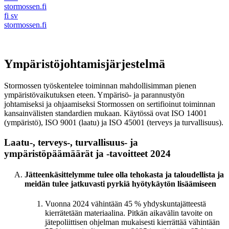
stormossen.fi
fi
sv
stormossen.fi
Ympäristöjohtamisjärjestelmä
Stormossen työskentelee toiminnan mahdollisimman pienen
ympäristövaikutuksen eteen. Ympärisö- ja parannustyön
johtamiseksi ja ohjaamiseksi Stormossen on sertifioinut toiminnan
kansainvälisten standardien mukaan. Käytössä ovat ISO 14001
(ympäristö), ISO 9001 (laatu) ja ISO 45001 (terveys ja turvallisuus).
Laatu-, terveys-, turvallisuus- ja
ympäristöpäämäärät ja -tavoitteet 2024
Jätteenkäsittelymme tulee olla tehokasta ja taloudellista ja
meidän tulee jatkuvasti pyrkiä hyötykäytön lisäämiseen
Vuonna 2024 vähintään 45 % yhdyskuntajätteestä
kierrätetään materiaalina. Pitkän aikavälin tavoite on
jätepoliittisen ohjelman mukaisesti kierrättää vähintään