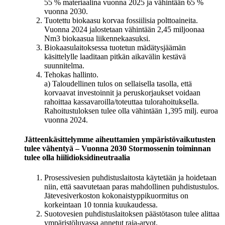
55 % materiaalina vuonna 2025 ja vähintään 65 %
vuonna 2030.
Tuotettu biokaasu korvaa fossiilisia polttoaineita.
Vuonna 2024 jalostetaan vähintään 2,45 miljoonaa
Nm3 biokaasua liikennekaasuksi.
Biokaasulaitoksessa tuotetun mädätysjäämän
käsittelylle laaditaan pitkän aikavälin kestävä
suunnitelma.
Tehokas hallinto.
a) Taloudellinen tulos on sellaisella tasolla, että
korvaavat investoinnit ja peruskorjaukset voidaan
rahoittaa kassavaroilla/toteuttaa tulorahoituksella.
Rahoitustuloksen tulee olla vähintään 1,395 milj. euroa
vuonna 2024.
Jätteenkäsittelymme aiheuttamien ympäristövaikutusten
tulee vähentyä – Vuonna 2030 Stormossenin toiminnan
tulee olla hiilidioksidineutraalia
Prosessivesien puhdistuslaitosta käytetään ja hoidetaan
niin, että saavutetaan paras mahdollinen puhdistustulos.
Jätevesiverkoston kokonaistyppikuormitus on
korkeintaan 10 tonnia kuukaudessa.
Suotovesien puhdistuslaitoksen päästötason tulee alittaa
ympäristöluvassa annetut raja-arvot.