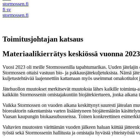
stormossen.fi
fi
sv
stormossen.fi
Toimitusjohtajan katsaus
Materiaalikierrätys keskiössä vuonna 2023
Vuosi 2023 oli meille Stormossenilla tapahtumarikas. Uuden jätelajin el
Stormossen ottaisi vastuun bio- ja pakkausjätekuljetuksista. Nämä jäte
kuljetustehtävää laajennettiin kattamaan myös useimmat omakotitalot 
Jätehuollon muutokset merkitsevät muutoksia lähes kaikille toiminta-
kaikkiin Stormossenin omistajakuntiin biojätekiertueen, jonka aikana ta
Vaikka Stormossen on vuoden aikana keskittynyt suuresti jätealan muu
bioreaktorin rakentamista varten lisääntyneen biojätemäärän käsittelyn
Vaasan kaupungin biokaasubusseissa. Toinen konkreettinen esimerkki ki
Valtavien muutosten värittämän vuoden jälkeen haluan kiittää jätteenkul
työstä sekä Stormossenin hallitusta ja omistajia hyvästä yhteistyöstä 