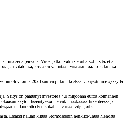
nsimmäisenä päivänä. Vuosi jatkui valmisteluilla kohti sitä, että
s- ja rivitaloissa, joissa on vähintään viisi asuntoa. Lokakuussa
sseniin oli vuonna 2023 suurempi kuin koskaan. Järjestimme syksyllä
eja. Yritys on päättänyt investoida 4,8 miljoonaa euroa kolmannen
iokaasun käytön lisääntyessä – etenkin raskaassa liikenteessä ja
jäämää lannoitteeksi paikallisille maanviljelijöille.
ymästä. Lisäksi haluan kiittää Stormossenin henkilökuntaa hienosta