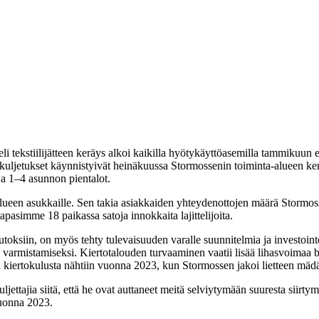
i tekstiilijätteen keräys alkoi kaikilla hyötykäyttöasemilla tammikuun e
kuljetukset käynnistyivät heinäkuussa Stormossenin toiminta-alueen kerro
ja 1–4 asunnon pientalot.
alueen asukkaille. Sen takia asiakkaiden yhteydenottojen määrä Stormo
pasimme 18 paikassa satoja innokkaita lajittelijoita.
toksiin, on myös tehty tulevaisuuden varalle suunnitelmia ja investoint
 varmistamiseksi. Kiertotalouden turvaaminen vaatii lisää lihasvoimaa b
ertokulusta nähtiin vuonna 2023, kun Stormossen jakoi lietteen mädätys
jettajia siitä, että he ovat auttaneet meitä selviytymään suuresta siirt
vuonna 2023.