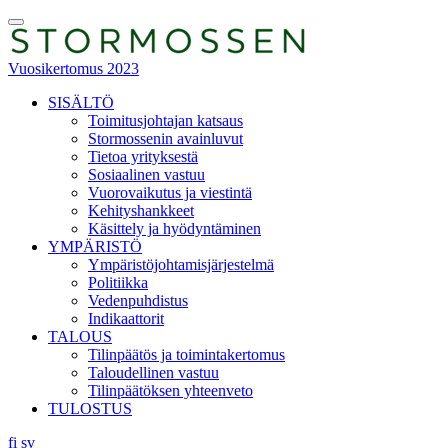
Skip
Toggle
to
Menu
content
Vuosikertomus 2023
SISÄLTÖ
Toimitusjohtajan katsaus
Stormossenin avainluvut
Tietoa yrityksestä
Sosiaalinen vastuu
Vuorovaikutus ja viestintä
Kehityshankkeet
Käsittely ja hyödyntäminen
YMPÄRISTÖ
Ympäristöjohtamisjärjestelmä
Politiikka
Vedenpuhdistus
Indikaattorit
TALOUS
Tilinpäätös ja toimintakertomus
Taloudellinen vastuu
Tilinpäätöksen yhteenveto
TULOSTUS
fi
sv