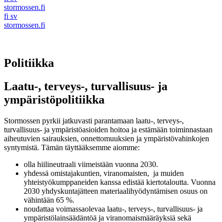
stormossen.fi
fi
sv
stormossen.fi
Politiikka
Laatu-, terveys-, turvallisuus- ja
ympäristöpolitiikka
Stormossen pyrkii jatkuvasti parantamaan laatu-, terveys-,
turvallisuus- ja ympäristöasioiden hoitoa ja estämään toiminnastaan
aiheutuvien sairauksien, onnettomuuksien ja ympäristövahinkojen
syntymistä. Tämän täyttääksemme aiomme:
olla hiilineutraali viimeistään vuonna 2030.
yhdessä omistajakuntien, viranomaisten, ja muiden
yhteistyökumppaneiden kanssa edistää kiertotaloutta. Vuonna
2030 yhdyskuntajätteen materiaalihyödyntämisen osuus on
vähintään 65 %.
noudattaa voimassaolevaa laatu-, terveys-, turvallisuus- ja
ympäristölainsäädäntöä ja viranomaismääräyksiä sekä