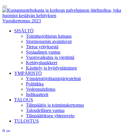
Skip
Toggle
to
Menu
content
Vuosikertomus 2023
SISÄLTÖ
Toimitusjohtajan katsaus
Stormossenin avainluvut
Tietoa yrityksestä
Sosiaalinen vastuu
Vuorovaikutus ja viestintä
Kehityshankkeet
Käsittely ja hyödyntäminen
YMPÄRISTÖ
Ympäristöjohtamisjärjestelmä
Politiikka
Vedenpuhdistus
Indikaattorit
TALOUS
Tilinpäätös ja toimintakertomus
Taloudellinen vastuu
Tilinpäätöksen yhteenveto
TULOSTUS
fi
sv