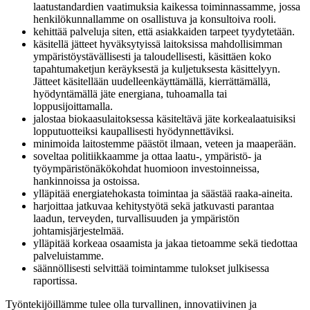
laatustandardien vaatimuksia kaikessa toiminnassamme, jossa
henkilökunnallamme on osallistuva ja konsultoiva rooli.
kehittää palveluja siten, että asiakkaiden tarpeet tyydytetään.
käsitellä jätteet hyväksytyissä laitoksissa mahdollisimman
ympäristöystävällisesti ja taloudellisesti, käsittäen koko
tapahtumaketjun keräyksestä ja kuljetuksesta käsittelyyn.
Jätteet käsitellään uudelleenkäyttämällä, kierrättämällä,
hyödyntämällä jäte energiana, tuhoamalla tai
loppusijoittamalla.
jalostaa biokaasulaitoksessa käsiteltävä jäte korkealaatuisiksi
lopputuotteiksi kaupallisesti hyödynnettäviksi.
minimoida laitostemme päästöt ilmaan, veteen ja maaperään.
soveltaa politiikkaamme ja ottaa laatu-, ympäristö- ja
työympäristönäkökohdat huomioon investoinneissa,
hankinnoissa ja ostoissa.
ylläpitää energiatehokasta toimintaa ja säästää raaka-aineita.
harjoittaa jatkuvaa kehitystyötä sekä jatkuvasti parantaa
laadun, terveyden, turvallisuuden ja ympäristön
johtamisjärjestelmää.
ylläpitää korkeaa osaamista ja jakaa tietoamme sekä tiedottaa
palveluistamme.
säännöllisesti selvittää toimintamme tulokset julkisessa
raportissa.
Työntekijöillämme tulee olla turvallinen, innovatiivinen ja