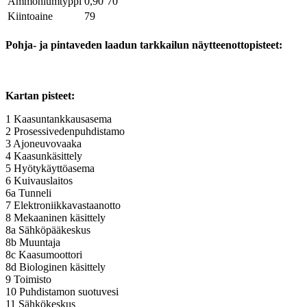
Ammoniumtyppi
0,90
70
Kiintoaine
79
Pohja- ja pintaveden laadun tarkkailun näytteenottopisteet:
Kartan pisteet:
1 Kaasuntankkausasema
2 Prosessivedenpuhdistamo
3 Ajoneuvovaaka
4 Kaasunkäsittely
5 Hyötykäyttöasema
6 Kuivauslaitos
6a Tunneli
7 Elektroniikkavastaanotto
8 Mekaaninen käsittely
8a Sähköpääkeskus
8b Muuntaja
8c Kaasumoottori
8d Biologinen käsittely
9 Toimisto
10 Puhdistamon suotuvesi
11 Sähkökeskus