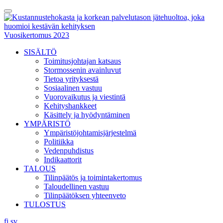
Skip
Toggle
to
Menu
content
Vuosikertomus 2023
SISÄLTÖ
Toimitusjohtajan katsaus
Stormossenin avainluvut
Tietoa yrityksestä
Sosiaalinen vastuu
Vuorovaikutus ja viestintä
Kehityshankkeet
Käsittely ja hyödyntäminen
YMPÄRISTÖ
Ympäristöjohtamisjärjestelmä
Politiikka
Vedenpuhdistus
Indikaattorit
TALOUS
Tilinpäätös ja toimintakertomus
Taloudellinen vastuu
Tilinpäätöksen yhteenveto
TULOSTUS
fi
sv