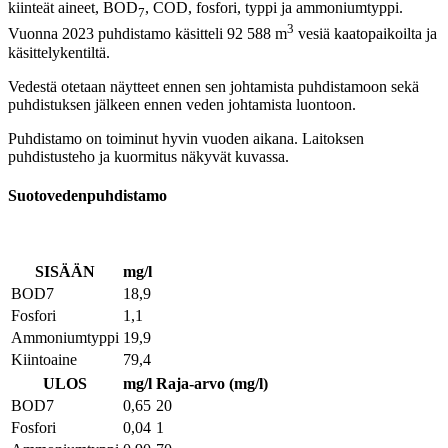
kiinteät aineet, BOD
, COD, fosfori, typpi ja ammoniumtyppi.
7
3
Vuonna 2023 puhdistamo käsitteli 92 588 m
vesiä kaatopaikoilta ja
käsittelykentiltä.
Vedestä otetaan näytteet ennen sen johtamista puhdistamoon sekä
puhdistuksen jälkeen ennen veden johtamista luontoon.
Puhdistamo on toiminut hyvin vuoden aikana. Laitoksen
puhdistusteho ja kuormitus näkyvät kuvassa.
Suotovedenpuhdistamo
SISÄÄN
mg/l
BOD7
18,9
Fosfori
1,1
Ammoniumtyppi
19,9
Kiintoaine
79,4
ULOS
mg/l
Raja-arvo (mg/l)
BOD7
0,65
20
Fosfori
0,04
1