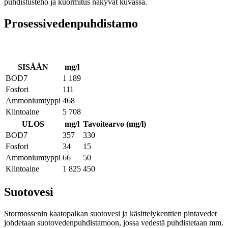
puhdistusteho ja kuormitus näkyvät kuvassa.
Prosessivedenpuhdistamo
SISÄÄN
mg/l
BOD7
1 189
Fosfori
111
Ammoniumtyppi
468
Kiintoaine
5 708
ULOS
mg/l
Tavoitearvo (mg/l)
BOD7
357
330
Fosfori
34
15
Ammoniumtyppi
66
50
Kiintoaine
1 825
450
Suotovesi
Stormossenin kaatopaikan suotovesi ja käsittelykenttien pintavedet
johdetaan suotovedenpuhdistamoon, jossa vedestä puhdistetaan mm.