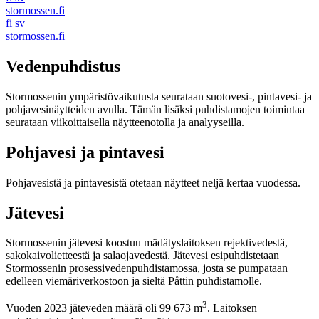
stormossen.fi
fi
sv
stormossen.fi
Vedenpuhdistus
Stormossenin ympäristövaikutusta seurataan suotovesi-, pintavesi- ja
pohjavesinäytteiden avulla. Tämän lisäksi puhdistamojen toimintaa
seurataan viikoittaisella näytteenotolla ja analyyseilla.
Pohjavesi ja pintavesi
Pohjavesistä ja pintavesistä otetaan näytteet neljä kertaa vuodessa.
Jätevesi
Stormossenin jätevesi koostuu mädätyslaitoksen rejektivedestä,
sakokaivolietteestä ja salaojavedestä. Jätevesi esipuhdistetaan
Stormossenin prosessivedenpuhdistamossa, josta se pumpataan
edelleen viemäriverkostoon ja sieltä Påttin puhdistamolle.
3
Vuoden 2023 jäteveden määrä oli 99 673 m
. Laitoksen