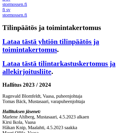
stormossen.fi
fi
sv
stormossen.fi
Tilinpäätös ja toimintakertomus
Lataa tästä yhtiön tilinpäätös ja
toimintakertomus
.
Lataa tästä tilintarkastuskertomus ja
allekirjoitusliite
.
Hallitus 2023 / 2024
Ragnvald Blomfeldt, Vaasa, puheenjohtaja
Tomas Bäck, Mustasaari, varapuheenjohtaja
Hallituksen jäsenet:
Marlene Ahlberg, Mustasaari, 4.5.2023 alkaen
Kirsi Ikola, Vaasa
Håkan Knip, Maalahti, 4.5.2023 saakka
Mauri Ollila, Vaasa