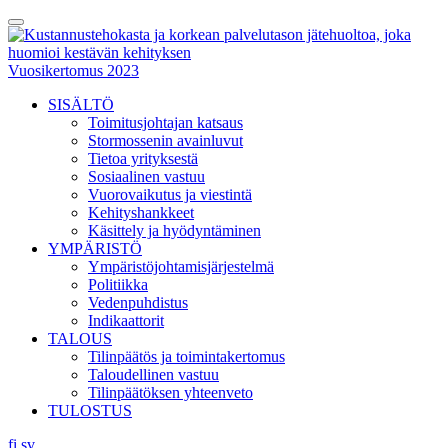
Skip
Toggle
to
Menu
content
Vuosikertomus 2023
SISÄLTÖ
Toimitusjohtajan katsaus
Stormossenin avainluvut
Tietoa yrityksestä
Sosiaalinen vastuu
Vuorovaikutus ja viestintä
Kehityshankkeet
Käsittely ja hyödyntäminen
YMPÄRISTÖ
Ympäristöjohtamisjärjestelmä
Politiikka
Vedenpuhdistus
Indikaattorit
TALOUS
Tilinpäätös ja toimintakertomus
Taloudellinen vastuu
Tilinpäätöksen yhteenveto
TULOSTUS
fi
sv